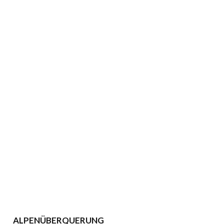
Die Top-Langlaufloipen in den Bayerischen
Alpen
Bei strahlend blauem Himmel und…
Drei tolle Schneeschuhtouren in den
Chiemgauer Alpen
Pulverschnee und unverspurte Hänge sind…
ALPENÜBERQUERUNG