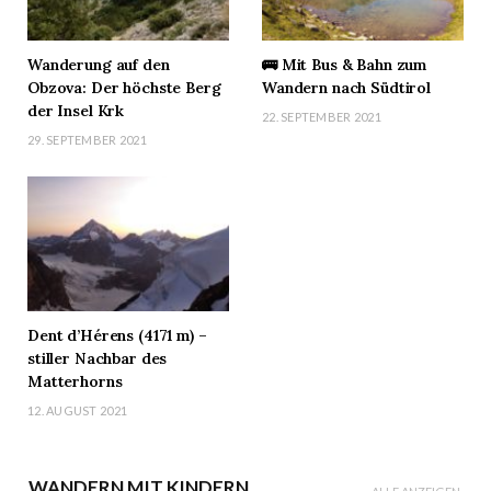
Wanderung auf den
🚌 Mit Bus & Bahn zum
Obzova: Der höchste Berg
Wandern nach Südtirol
der Insel Krk
22. SEPTEMBER 2021
29. SEPTEMBER 2021
Dent d’Hérens (4171 m) –
stiller Nachbar des
Matterhorns
12. AUGUST 2021
WANDERN MIT KINDERN