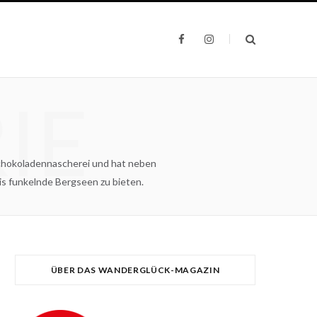
F
I
a
n
c
s
e
t
b
a
o
g
IE
o
r
k
a
m
Schokoladennascherei und hat neben
is funkelnde Bergseen zu bieten.
ÜBER DAS WANDERGLÜCK-MAGAZIN