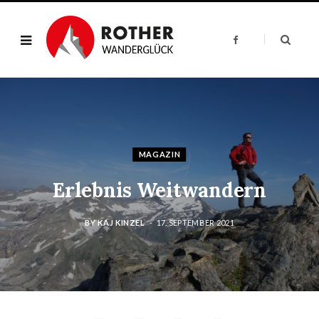
F
a
c
e
b
o
o
k
MAGAZIN
Erlebnis Weitwandern
BY
KAJ KINZEL
17. SEPTEMBER 2021