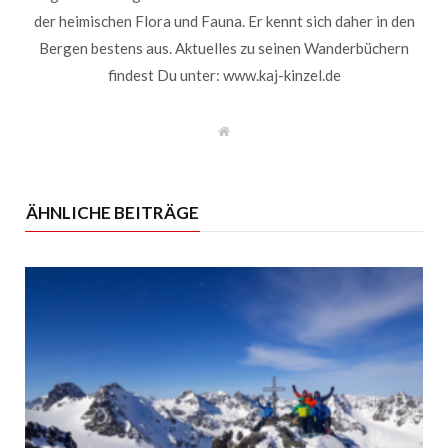
der heimischen Flora und Fauna. Er kennt sich daher in den
Bergen bestens aus. Aktuelles zu seinen Wanderbüchern
findest Du unter: www.kaj-kinzel.de
W
e
b
s
i
t
ÄHNLICHE BEITRÄGE
e