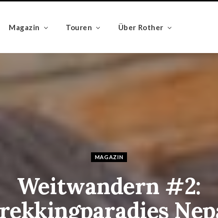
Magazin
Touren
Über Rother
MAGAZIN
Weitwandern #2:
rekkingparadies Nep