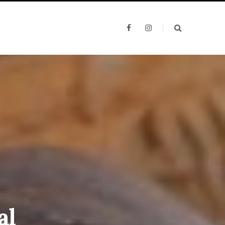
F
I
a
n
c
s
e
t
b
a
o
g
o
r
k
a
m
al