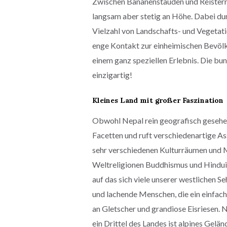
Zwischen Bananenstauden und Reisterr
langsam aber stetig an Höhe. Dabei du
Vielzahl von Landschafts- und Vegetat
enge Kontakt zur einheimischen Bevöl
einem ganz speziellen Erlebnis. Die b
einzigartig!
Kleines Land mit großer Faszination
Obwohl Nepal rein geografisch gesehen e
Facetten und ruft verschiedenartige Ass
sehr verschiedenen Kulturräumen und Me
Weltreligionen Buddhismus und Hinduism
auf das sich viele unserer westlichen S
und lachende Menschen, die ein einfach
an Gletscher und grandiose Eisriesen. 
ein Drittel des Landes ist alpines Gelä