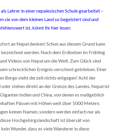
s Lehrer in einer nepalesischen Schule gearbeitet –
rum sie von dem kleinen Land so begeistert sind und
ehlenswert ist, könnt Ihr hier lesen:
sofort an Nepal denken! Schon aus diesem Grund kann
n bezeichnet werden. Nach dem Erdbeben im Frühling
 und Videos von Nepal um die Welt. Zum Glück sind
sem schrecklichen Ereignis verschont geblieben. Einer
en Berge steht derzeit nichts entgegen! Acht der
 oder stehen direkt an der Grenze des Landes. Nepal ist
Giganten Indien und China, von denen es maßgeblich
namhaften Pässen mit Höhen weit über 5000 Metern.
agen keinen Namen, sondern werden einfach nur als
ndiose Hochgebirgslandschaft ist übersät von
kein Wunder, dass es viele Wanderer in diese