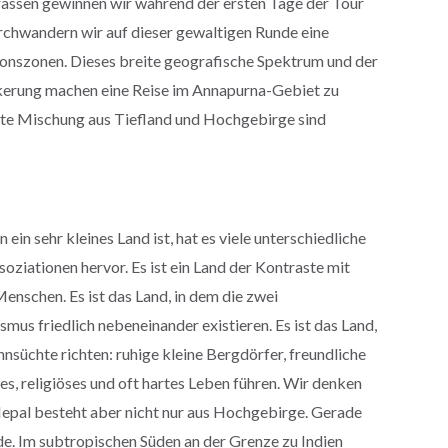
assen gewinnen wir während der ersten Tage der Tour
rchwandern wir auf dieser gewaltigen Runde eine
ionszonen. Dieses breite geografische Spektrum und der
kerung machen eine Reise im Annapurna-Gebiet zu
unte Mischung aus Tiefland und Hochgebirge sind
in sehr kleines Land ist, hat es viele unterschiedliche
oziationen hervor. Es ist ein Land der Kontraste mit
nschen. Es ist das Land, in dem die zwei
us friedlich nebeneinander existieren. Es ist das Land,
ehnsüchte richten: ruhige kleine Bergdörfer, freundliche
es, religiöses und oft hartes Leben führen. Wir denken
Nepal besteht aber nicht nur aus Hochgebirge. Gerade
nde. Im subtropischen Süden an der Grenze zu Indien