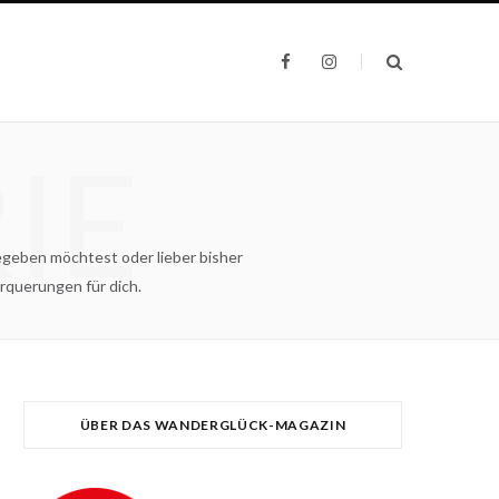
F
I
a
n
c
s
e
t
b
a
o
g
IE
o
r
k
a
m
egeben möchtest oder lieber bisher
querungen für dich.
ÜBER DAS WANDERGLÜCK-MAGAZIN