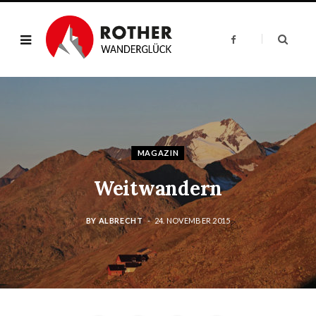
F
a
c
e
b
o
o
k
MAGAZIN
Weitwandern
BY
ALBRECHT
24. NOVEMBER 2015