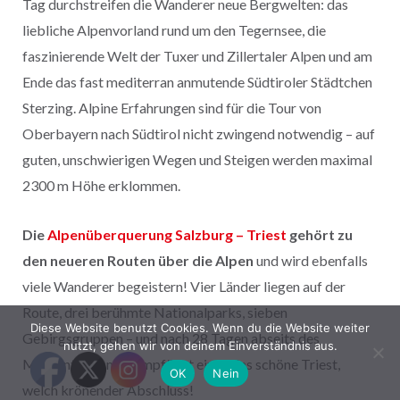
Tag durchstreifen die Wanderer neue Bergwelten: das
liebliche Alpenvorland rund um den Tegernsee, die
faszinierende Welt der Tuxer und Zillertaler Alpen und am
Ende das fast mediterran anmutende Südtiroler Städtchen
Sterzing. Alpine Erfahrungen sind für die Tour von
Oberbayern nach Südtirol nicht zwingend notwendig – auf
guten, unschwierigen Wegen und Steigen werden maximal
2300 m Höhe erklommen.
Die
Alpenüberquerung Salzburg – Triest
gehört zu
den neueren Routen über die Alpen
und wird ebenfalls
viele Wanderer begeistern! Vier Länder liegen auf der
Route, drei berühmte Nationalparks, sieben
Diese Website benutzt Cookies. Wenn du die Website weiter
Gebirgsgruppen – und nach 28 Tagen abseits des
nutzt, gehen wir von deinem Einverständnis aus.
Massentourismus empfängt einen das schöne Triest,
OK
Nein
welch krönender Abschluss!