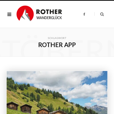
F
a
c
e
b
o
STÖBER
o
k
SCHLAGWORT
ROTHER APP