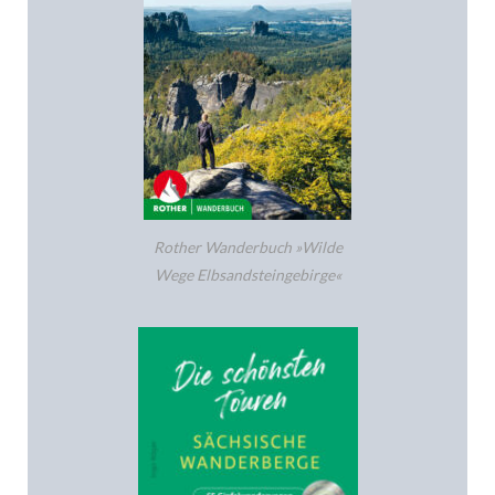
Rother Wanderbuch »Wilde
Wege Elbsandsteingebirge«