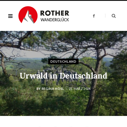
F
a
c
e
b
o
o
k
DEUTSCHLAND
Urwald in Deutschland
BY
REGINA HÖSL
21. MÄRZ 2024