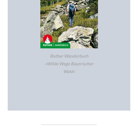
Rother Wanderbuch
»Wilde Wege Bayerischer
Wald«