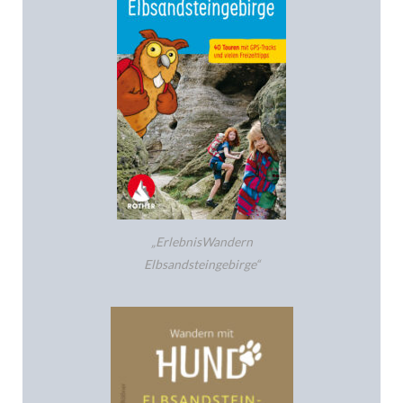
„ErlebnisWandern
Elbsandsteingebirge“