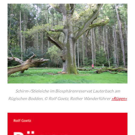
Schirm-/Stieleiche im Biosphärenreservat Lauterbach am
Rügischen Bodden, © Rolf Goetz, Rother Wanderführer
»Rügen«