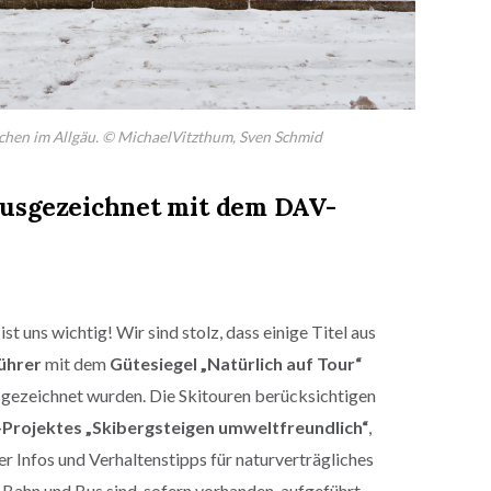
chen im Allgäu. © MichaelVitzthum, Sven Schmid
 ausgezeichnet mit dem DAV-
 uns wichtig! Wir sind stolz, dass einige Titel aus
ührer
mit dem
Gütesiegel „Natürlich auf Tour“
gezeichnet wurden. Die Skitouren berücksichtigen
Projektes „Skibergsteigen umweltfreundlich“
,
r Infos und Verhaltenstipps für naturverträgliches
Bahn und Bus sind, sofern vorhanden, aufgeführt.