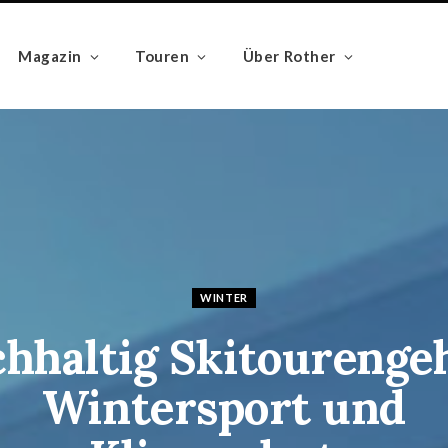
Magazin
Touren
Über Rother
WINTER
hhaltig Skitourenge
Wintersport und