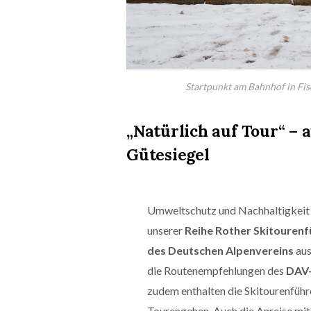
Startpunkt am Bahnhof in Fis
„Natürlich auf Tour“ –
Gütesiegel
Umweltschutz und Nachhaltigkeit ist
unserer
Reihe Rother Skitourenf
des Deutschen Alpenvereins
aus
die Routenempfehlungen des
DAV-
zudem enthalten die Skitourenführe
Tourengehen. Auch die Anreise mit 