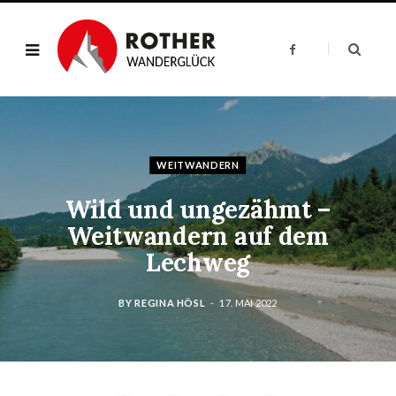
F
a
c
e
b
o
o
k
WEITWANDERN
Wild und ungezähmt –
Weitwandern auf dem
Lechweg
BY
REGINA HÖSL
17. MAI 2022