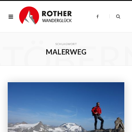
F
a
c
e
b
o
STÖBER
o
k
SCHLAGWORT
MALERWEG