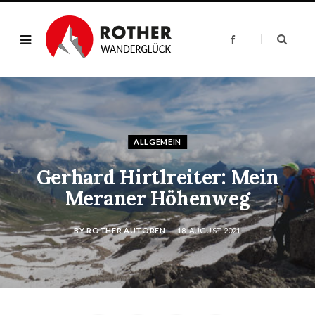
F
a
c
e
b
o
o
k
ALLGEMEIN
Gerhard Hirtlreiter: Mein
Meraner Höhenweg
BY
ROTHER AUTOREN
18. AUGUST 2021