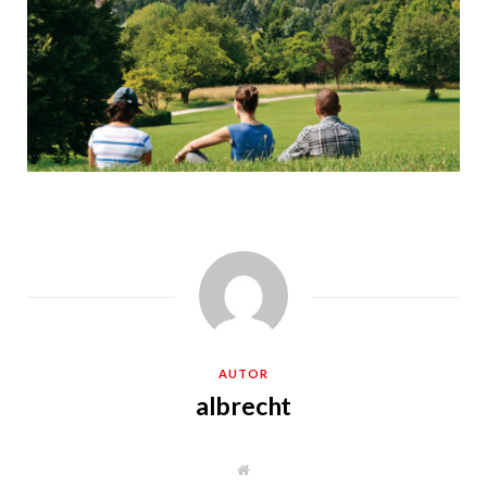
AUTOR
albrecht
W
e