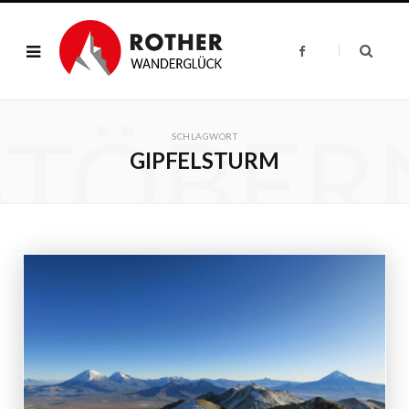
F
a
c
e
b
o
STÖBER
o
k
SCHLAGWORT
GIPFELSTURM