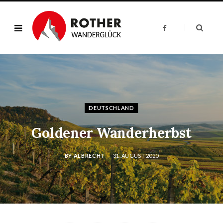
F
a
c
e
b
o
o
k
DEUTSCHLAND
Goldener Wanderherbst
BY
ALBRECHT
31. AUGUST 2020