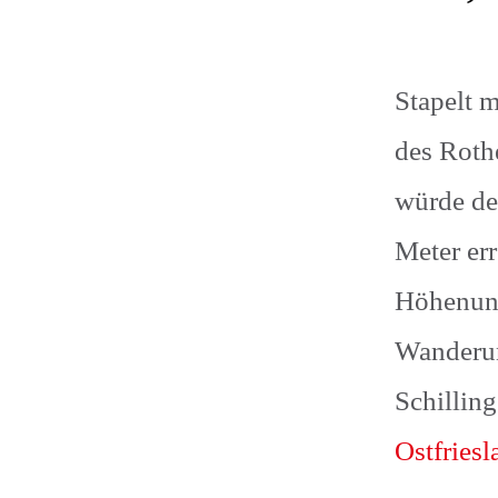
Stapelt 
des Roth
würde de
Meter er
Höhenunt
Wanderun
Schillin
Ostfries