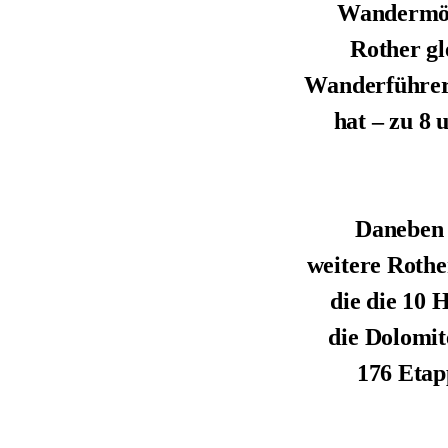
Wandermögl
Rother gl
Wanderführer
hat – zu 8 
Daneben 
weitere Roth
die die 10
die Dolomit
176 Etap