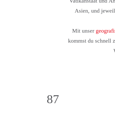
Vatikanstaat und An
Asien, und jewei
Mit unser
geograf
kommst du schnell 
87